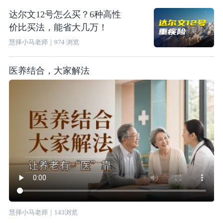
达尔文12号怎么买？6种高性
价比买法，能省大几万！
慧择小马老师
｜
974
浏览
医养结合，大家解法
慧择小马老师
｜
143
浏览