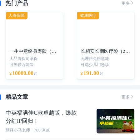
热门产品

更多
人寿保障
健康医疗
一生中意终身寿险（分红型）-年交
长相安长期医疗险（20年保证续保）—个人版
大品牌保司承保
无理赔免赔递减
可关联万能险
可选少儿门急诊
10000.00
191.00
¥
起
¥
起
精品文章

更多
中英福满佳C款卓越版，爆款
分红IP回归！
慧择小马老师
｜
760
浏览