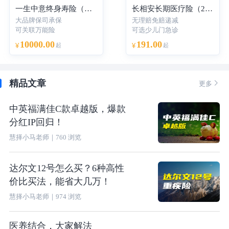
一生中意终身寿险（分红型）-年交
长相安长期医疗险（20年保证续保）—个人版
大品牌保司承保
无理赔免赔递减
可关联万能险
可选少儿门急诊
10000.00
191.00
¥
起
¥
起
精品文章

更多
中英福满佳C款卓越版，爆款
分红IP回归！
慧择小马老师
｜
760
浏览
达尔文12号怎么买？6种高性
价比买法，能省大几万！
慧择小马老师
｜
974
浏览
医养结合，大家解法