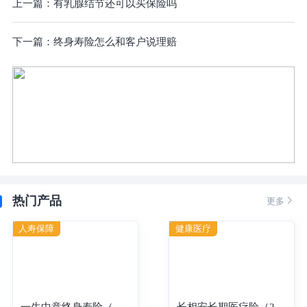
上一篇：
有乳腺结节还可以买保险吗
下一篇：
终身寿险怎么和客户说理赔
热门产品

更多
人寿保障
健康医疗
一生中意终身寿险（分红型）-年交
长相安长期医疗险（20年保证续保）—个人版