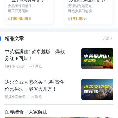
大品牌保司承保
无理赔免赔递减
可关联万能险
可选少儿门急诊
10000.00
191.00
¥
起
¥
起
精品文章

更多
中英福满佳C款卓越版，爆款
分红IP回归！
慧择小马老师
｜
771
浏览
达尔文12号怎么买？6种高性
价比买法，能省大几万！
慧择小马老师
｜
980
浏览
医养结合，大家解法