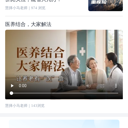
慧择小马老师
｜
974
浏览
医养结合，大家解法
慧择小马老师
｜
143
浏览