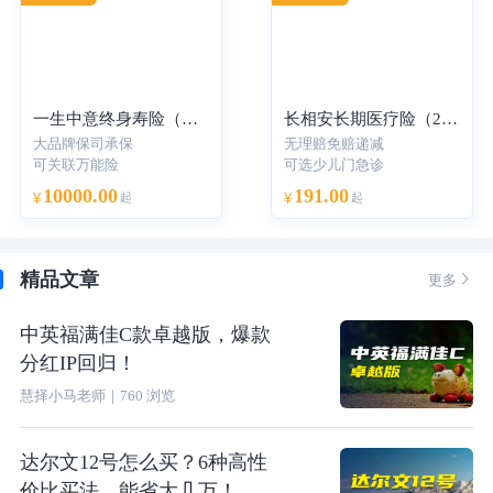
一生中意终身寿险（分红型）-年交
长相安长期医疗险（20年保证续保）—个人版
大品牌保司承保
无理赔免赔递减
可关联万能险
可选少儿门急诊
10000.00
191.00
¥
起
¥
起
精品文章

更多
中英福满佳C款卓越版，爆款
分红IP回归！
慧择小马老师
｜
760
浏览
达尔文12号怎么买？6种高性
价比买法，能省大几万！