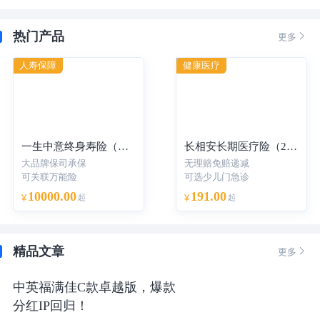
热门产品

更多
人寿保障
健康医疗
一生中意终身寿险（分红型）-年交
长相安长期医疗险（20年保证续保）—个人版
大品牌保司承保
无理赔免赔递减
可关联万能险
可选少儿门急诊
10000.00
191.00
¥
起
¥
起
精品文章

更多
中英福满佳C款卓越版，爆款
分红IP回归！