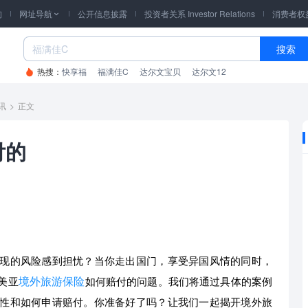
询
网址导航
公开信息披露
投资者关系 Investor Relations
消费者权

搜索
热搜：
快享福
福满佳C
达尔文宝贝
达尔文12
讯
>
正文
付的
现的风险感到担忧？当你走出国门，享受异国风情的同时，
境外旅游保险
美亚
如何赔付的问题。我们将通过具体的案例
性和如何申请赔付。你准备好了吗？让我们一起揭开境外旅