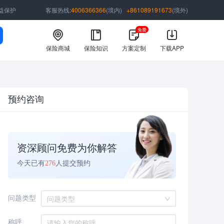
益保护
客服热线:
4006366366
(境内)
+861089191673
(境外)
免费
保险商城
保险知识
方案定制
下载APP
预约咨询
资深顾问免费为你解答
今天已有
276
人提交预约
问题类型
问题类型
称呼