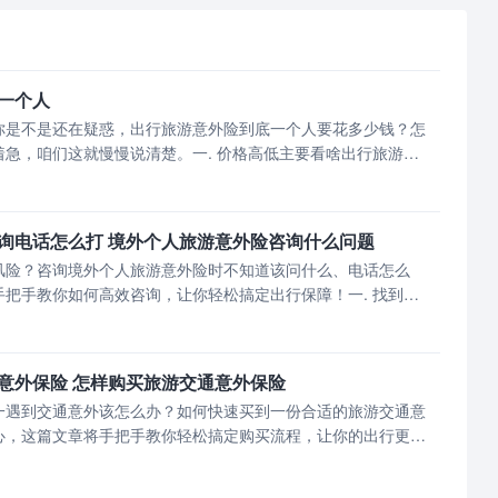
一个人
你是不是还在疑惑，出行旅游意外险到底一个人要花多少钱？怎
急，咱们这就慢慢说清楚。一. 价格高低主要看啥出行旅游意
时长挂钩。你周末去周
询电话怎么打 境外个人旅游意外险咨询什么问题
风险？咨询境外个人旅游意外险时不知道该问什么、电话怎么
把手教你如何高效咨询，让你轻松搞定出行保障！一. 找到正
要找到保险公司官方客服
意外保险 怎样购买旅游交通意外保险
一遇到交通意外该怎么办？如何快速买到一份合适的旅游交通意
心，这篇文章将手把手教你轻松搞定购买流程，让你的出行更安
想买旅游交通意外保险