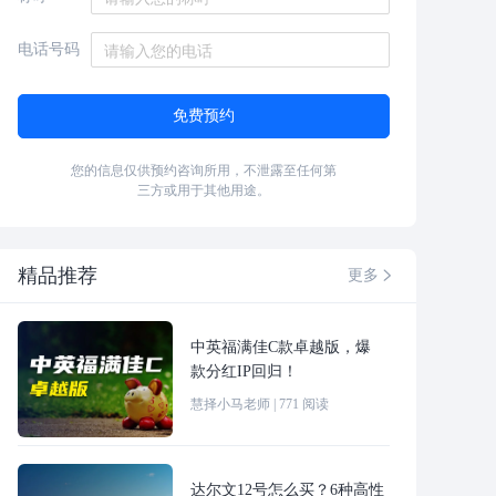
电话号码
免费预约
您的信息仅供预约咨询所用，不泄露至任何第
三方或用于其他用途。
精品推荐
更多

中英福满佳C款卓越版，爆
款分红IP回归！
慧择小马老师
|
771
阅读
达尔文12号怎么买？6种高性