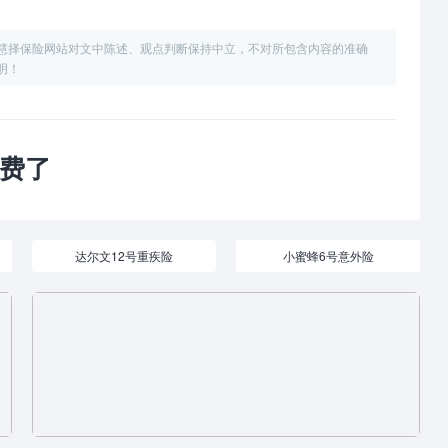
慧择保险网站对文中陈述、观点判断保持中立，不对所包含内容的准确
明！
费了
达尔文12号重疾险
小蜜蜂6号意外险