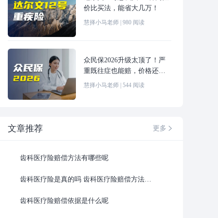
价比买法，能省大几万！
慧择小马老师
|
980
阅读
众民保2026升级太顶了！严
重既往症也能赔，价格还更
便宜！
慧择小马老师
|
544
阅读
文章推荐
更多

齿科医疗险赔偿方法有哪些呢
齿科医疗险是真的吗 齿科医疗险赔偿方法最新
齿科医疗险赔偿依据是什么呢