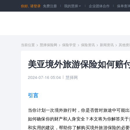
你好,
请登录
免费注册
我的慧择
企业团体合作
保单查

当前位置
>
慧择保险网
>
保险学堂
>
保险资讯
>
新闻资讯
>
其他资
美亚境外旅游保险如何赔
2024-07-16 05:04
慧择网
引言
当你计划一次境外旅行时，你是否曾对旅途中可能出
如何确保你的财产和人身安全？本文将为你解答关于
和实用的建议，帮助你了解购买境外旅游保险的必要