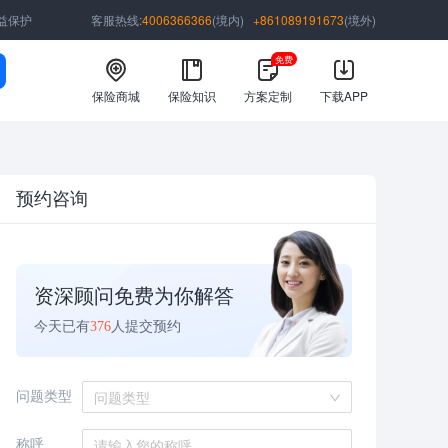
益保护
客服热线:
4006366366
(境内)
+861089191673
(境外)
免费
保险商城
保险知识
方案定制
下载APP
预约咨询
资深顾问免费为你解答
今天已有
376
人提交预约
问题类型
问题类型
称呼