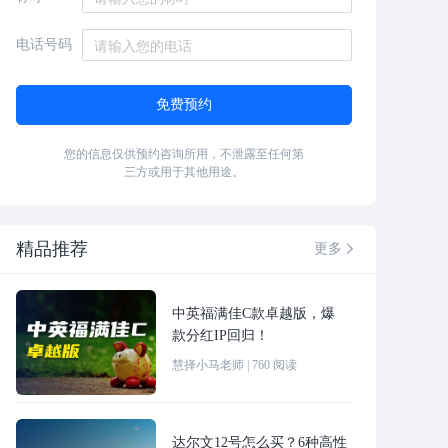
电话号码
免费预约
您的信息仅供预约咨询所用，不泄露至任何第
三方或用于其他用途。
精品推荐
更多

中英福满佳C款卓越版，爆
款分红IP回归！
慧择小马老师
|
760
阅读
达尔文12号怎么买？6种高性