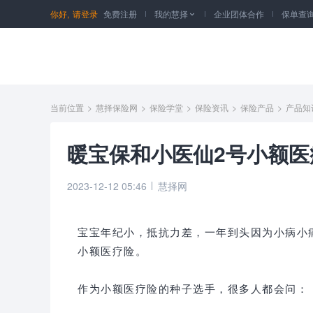
你好,
请登录
免费注册
我的慧择
企业团体合作
保单查

当前位置
>
慧择保险网
>
保险学堂
>
保险资讯
>
保险产品
>
产品知
暖宝保和小医仙2号小额医
2023-12-12 05:46
慧择网
宝宝年纪小，抵抗力差，一年到头因为小病小
小额医疗险。
作为小额医疗险的种子选手，很多人都会问：