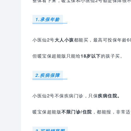
整体看下来，暖宝保和小医仙2号都是保障很
1.承保年龄
小医仙2号
大人小孩
都能买，最高可投保年龄6
但暖宝保超能版只能给
18岁以下
的孩子买。
2.疾病保障
小医仙2号不保疾病门诊，只保
疾病住院。
暖宝保超能版
不限门诊/住院
，都能报，非常适
3.可报销范围