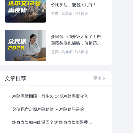
价比买法，能省大几万！
慧择小马老师
|
974
阅读
众民保2026升级太顶了！严
重既往症也能赔，价格还更
便宜！
慧择小马老师
|
543
阅读
文章推荐
更多

寿险保障期限一般多久 定期寿险保费收入
欠债死亡定期寿险赔偿 人寿险赔的是啥
终身寿险如何能退回全款 终身寿险能退费吗多少钱