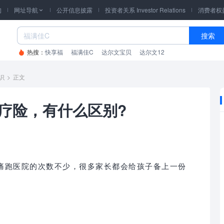
询
网址导航
公开信息披露
投资者关系 Investor Relations
消费者权

搜索
热搜：
快享福
福满佳C
达尔文宝贝
达尔文12
识
>
正文
疗险，有什么区别?
痛跑医院的次数不少，很多家长都会给孩子备上一份