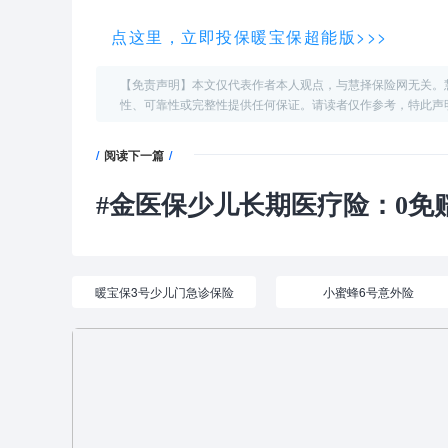
点这里，立即投保暖宝保超能版>>>
【免责声明】本文仅代表作者本人观点，与慧择保险网无关。
性、可靠性或完整性提供任何保证。请读者仅作参考，特此声
/
阅读下一篇
/
#
金医保少儿长期医疗险：0免赔
暖宝保3号少儿门急诊保险
小蜜蜂6号意外险