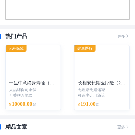
热门产品

更多
人寿保障
健康医疗
一生中意终身寿险（分红型）-年交
长相安长期医疗险（20年保证续保）—个人版
大品牌保司承保
无理赔免赔递减
可关联万能险
可选少儿门急诊
10000.00
191.00
¥
起
¥
起
精品文章

更多