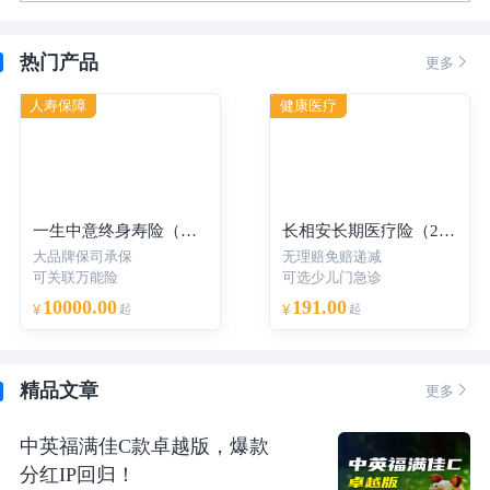
热门产品

更多
人寿保障
健康医疗
一生中意终身寿险（分红型）-年交
长相安长期医疗险（20年保证续保）—个人版
大品牌保司承保
无理赔免赔递减
可关联万能险
可选少儿门急诊
10000.00
191.00
¥
起
¥
起
精品文章

更多
中英福满佳C款卓越版，爆款
分红IP回归！