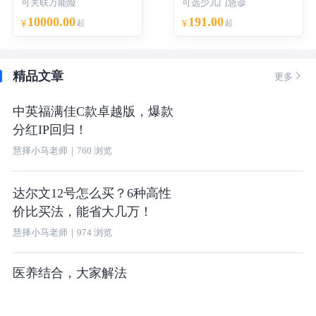
可关联万能险
可选少儿门急诊
10000.00
191.00
¥
起
¥
起
精品文章

更多
中英福满佳C款卓越版，爆款
分红IP回归！
慧择小马老师
｜
760
浏览
达尔文12号怎么买？6种高性
价比买法，能省大几万！
慧择小马老师
｜
974
浏览
医养结合，大家解法