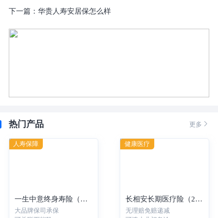
下一篇：
华贵人寿安居保怎么样
热门产品

更多
人寿保障
健康医疗
一生中意终身寿险（分红型）-年交
长相安长期医疗险（20年保证续保）—个人版
大品牌保司承保
无理赔免赔递减