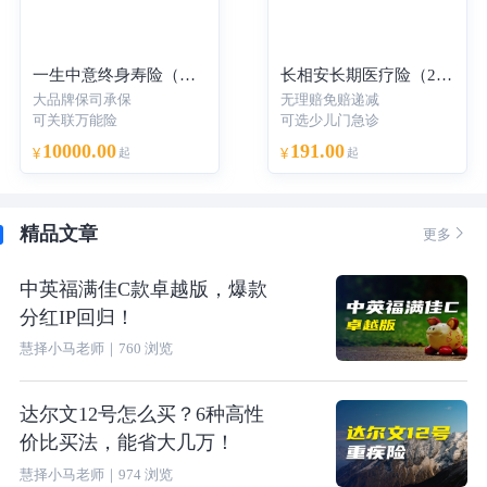
一生中意终身寿险（分红型）-年交
长相安长期医疗险（20年保证续保）—个人版
大品牌保司承保
无理赔免赔递减
可关联万能险
可选少儿门急诊
10000.00
191.00
¥
起
¥
起
精品文章

更多
中英福满佳C款卓越版，爆款
分红IP回归！
慧择小马老师
｜
760
浏览
达尔文12号怎么买？6种高性
价比买法，能省大几万！
慧择小马老师
｜
974
浏览