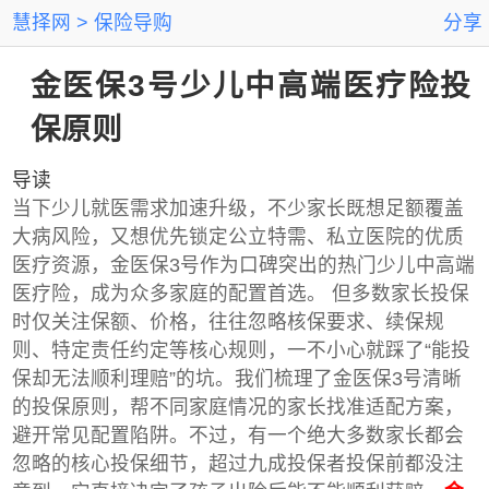
慧择网
保险导购
分享
金医保3号少儿中高端医疗险投
保原则
导读
当下少儿就医需求加速升级，不少家长既想足额覆盖
大病风险，又想优先锁定公立特需、私立医院的优质
医疗资源，金医保3号作为口碑突出的热门少儿中高端
医疗险，成为众多家庭的配置首选。 但多数家长投保
时仅关注保额、价格，往往忽略核保要求、续保规
则、特定责任约定等核心规则，一不小心就踩了“能投
保却无法顺利理赔”的坑。我们梳理了金医保3号清晰
的投保原则，帮不同家庭情况的家长找准适配方案，
避开常见配置陷阱。不过，有一个绝大多数家长都会
忽略的核心投保细节，超过九成投保者投保前都没注