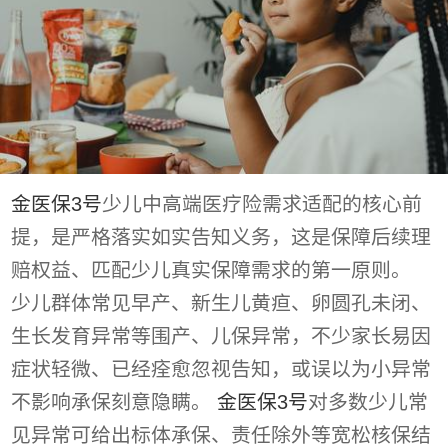
金医保3号
少儿中高端医疗险需求适配的核心前
提，是严格落实如实告知义务，这是保障后续理
赔权益、匹配少儿真实保障需求的第一原则。
少儿群体常见早产、新生儿黄疸、卵圆孔未闭、
生长发育异常等围产、儿保异常，不少家长易因
症状轻微、已经痊愈忽视告知，或误以为小异常
不影响承保刻意隐瞒。
金医保3号
对多数少儿常
见异常可给出标体承保、责任除外等宽松核保结