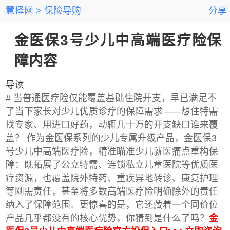
慧择网
保险导购
分享
金医保3号少儿中高端医疗险保
障内容
导读
# 当普通医疗险仅能覆盖基础住院开支，早已满足不
了当下家长对少儿优质诊疗的保障需求——想住特需
找专家、用进口好药，动辄几十万的开支缺口谁来覆
盖？ 作为金医保系列的少儿专属升级产品，金医保3
号少儿中高端医疗险，精准瞄准少儿就医痛点重构保
障：既拓展了公立特需、连锁私立儿童医院等优质医
疗资源，也覆盖院外特药、重疾异地转诊、康复护理
等刚需责任，甚至将多数高端医疗险明确除外的责任
纳入了保障范围。更惊喜的是，它还藏着一个同价位
产品几乎都没有的核心优势，你猜到是什么了吗？
金