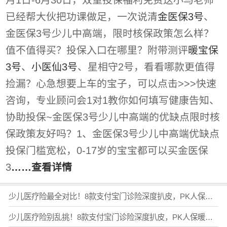
已经帮大伙把功课做足，一次说清
金医保3号
、
金医保3号少儿中高端，限时核保政策怎么样？
值不值得买？投保入口在哪里？附带测评
暖宝保
3号
、
小医仙3号
、星相守2号，看看哪款更值得
捡漏？心急想要上车的宝子，可以点击>>>快速
咨询，专业顾问会1对1教你如何填写健康告知、
协助投保~金医保3号少儿中高端的优缺点限时核
保政策友好吗？1、金医保3号少儿中高端优缺点
投保门槛宽松，0-17岁的宝宝都可以买金医保
3
……查看详情
少儿医疗险最全对比！8款支付宝门诊险深度扒皮，PK人保暖宝保3号，哪款性价比高？推荐哪款不踩雷？（含投保入口）
少儿医疗险别乱挑！8款支付宝门诊险深度扒皮，PK人保暖宝保3号，怎么选不踩雷？值得买吗？