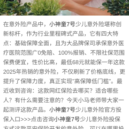
在意外险产品中，
小神童7号
少儿意外险堪称创
新标杆，作为行业里程碑式产品，它有四大特
点：基础保障全面，且为大品牌保司承保意外医
疗医院范围广0免赔、100%报销、不限社保范围
保费便宜，性价比高，最低68元就能保一年这款
2025年热销的意外险，不仅刷新了价格底线，更
提升了保障力度，真正实现"高保障低门槛"。最
近收到咨询：这款网红保险去哪买？适合哪些
人？有什么需要注意的？今天小马老师带大家一
起测评这款产品。
小神童7号
少儿意外险官方投
保入口>>>点击咨询
小神童7号
少儿意外险投保
方式这款平安保险开发的意外险，可以在哪里投