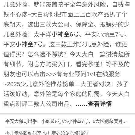
儿意外险，就能覆盖孩子全年意外风险，自费掏
钱不心疼~大白帮你把市面上上百款产品扒了个
底朝天，选出三款大公司、保障全、报销好的少
儿意外险：太平洋
小神童6号
、平安小顽童7号、
平安
小神童7号
。这三款王炸少儿意外险，谁更
值得买？怎么选不踩坑？今天大白一篇讲清楚所
有细节，附官方购买入口，看完秒懂！等不及的
朋友也可以点击>>>有专业顾问1v1在线服务
~2025少儿意外险推荐榜单三大王者对决！孩子
活泼好动，意外险是每个家庭的刚需。今天大白
重点测评三款大公司出品、
……查看详情
平安大保司出手！小顽童8号VS小神童7号，5大区别深度对比，希望之星5号升级，横评小学童2号，少儿意外险哪款值得买？（含在线购买入口
少儿意外险如何买 少儿意外险怎么报销的