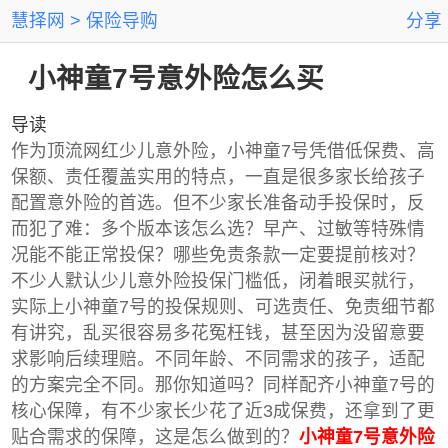
慧择网
保险导购
分享
小神童7号意外险怎么买
导读
作为顶流网红少儿意外险，小神童7号凭借低保费、高
保额、责任覆盖实用的特点，一直是很多家长给孩子
配置意外险的首选。但不少家长准备动手投保时，反
而犯了难：多个版本该怎么选？早产、过敏等特殊情
况能不能正常投保？哪些免责条款一定要提前核对？
不少人默认少儿意外险投保门槛低，闭着眼买就行，
实际上小神童7号的投保规则、可选责任、免责细节都
有讲究，乱买很容易多花冤枉钱，甚至因为没留意要
求影响后续理赔。不同年龄、不同需求的孩子，适配
的方案完全不同。那你知道吗？同样配齐小神童7号的
核心保障，有不少家长少花了近3成保费，还拿到了更
贴合需求的保障，这是怎么做到的？
小神童7号意外险