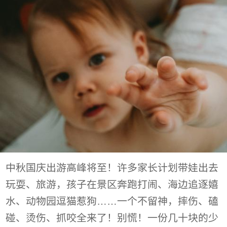
中秋国庆出游高峰将至！许多家长计划带娃出去
玩耍、旅游，孩子在景区奔跑打闹、海边追逐嬉
水、动物园逗猫惹狗……一个不留神，摔伤、磕
碰、烫伤、抓咬全来了！别慌！一份几十块的少