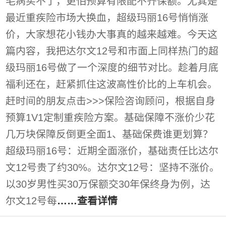
毛病买不了，更怕预算有限配不齐保额。尤其是
最近重疾险市场大换血，超级玛丽16号悄悄涨
价，大家想花小钱办大事真的越来越难。今天这
篇内容，我把达尔文12号和市面上同样热门的超
级玛丽16号做了一个深度的细节对比。趁着月底
福利还在，赶紧抓住这波高性价比的上车机会。
赶时间的朋友点击>>>保险咨询顾问，根据自身
预算1V1定制重疾险方案。基础保障不涨价少花
几万块保障反倒更全面1、基础保费谁更划算？
超级玛丽16号：近期全面涨价，基础责任比达尔
文12号贵了约30%。达尔文12号：坚持不涨价。
以30岁男性买30万保额交30年保终身为例，达
尔文12号每
……查看详情