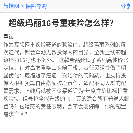
慧择网
保险导购
分享
超级玛丽16号重疾险怎么样？
导读
作为互联网重疾险赛道的顶流IP，超级玛丽系列的每
次迭代，都会牵动无数投保人的目光，全新上线的超
级玛丽16号也不例外。 这款新品延续了系列高性价比
定位，针对高发重疾二次赔门槛、责任灵活性做了明
显优化：既缩短了癌症二次赔付的间隔期，也支持投
保人根据预算自由搭配核心责任，适配不同人群的配
置需求，上线后就被不少渠道评为“年度性价比标杆重
疾险”。 但号称全能升级的它，真的适合所有普通人配
置吗？它暗藏的责任限制，会不会刚好踩中你的配置
需求盲区？