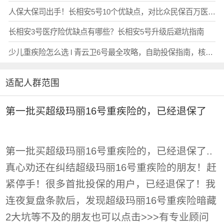
人保大保司出手！长相安5号10个优缺点，对比众民保百万医疗2026、超越保无忧版，免健告医疗深度测评，怎么选？（附投保入口）
长相安3号医疗险优缺点有哪些？长相安5号升级后避坑指南
少儿重疾险怎么选 l 青云卫6号最全攻略，自助投保指南，核保放宽+优缺点分析！
适配人群范围
第一批买超级玛丽16号重疾险的，已经退保了
第一批买超级玛丽16号重疾险的，已经退保了..
真心劝还在纠结超级玛丽16号重疾险的朋友！赶
紧停手！很多首批投保的用户，已经退保了！我
连夜复盘条款后，发现超级玛丽16号重疾险暗藏
2大坑等不及的朋友也可以点击>>>有专业顾问