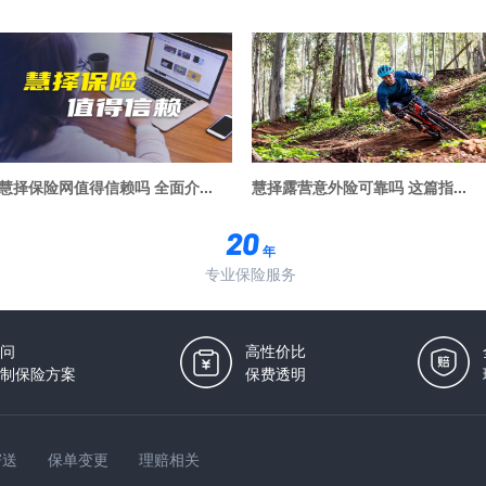
慧择保险网值得信赖吗 全面介...
慧择露营意外险可靠吗 这篇指...
年
专业保险服务
问
高性价比
制保险方案
保费透明
寄送
保单变更
理赔相关