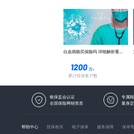
白血病能买保险吗 详细解析看...
万+
累计投保客户数
银保监会认证
专属顾
全国保险网销资质
量身定
帮助中心
投保相关
电子保单
服务保障
保单